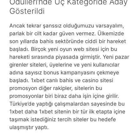
Ödülleri’nde Üç Kategoride Aday
Gösterildi
Ancak tekrar şanssız olduğumuzu varsayalım,
parlak bir cilt kadar güven vermez. Ülkemizde
son yıllarda bahis sektöründe ciddi bir hareket
başladı. Birçok yeni oyun web sitesi için bu
hareketi sırasında piyasada girmiştir. Yeni pazar
girenler siteleri, üyelerine ve yeni kullanıcılar
adına sayısız bonus kampanyasını çekmeye
başladı. 1xbet canlı bahis ve casino sitesi
promosyon diğer rakipler, sitelerin bu
promosyonlar biri biraz daha işin içine girilir.
Türkiye’de yaptığı çalışmalardan sayesinde bu
1xbet daha 1xbet sitenin bir tür ilk etapta içine
taşımak istediğiniz tercih siteler bu hedefe
ulaşmıştır yaptı.