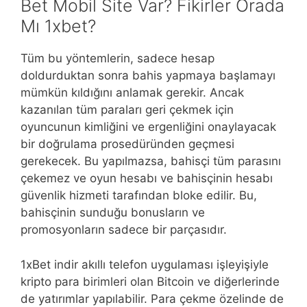
Bet Mobil Site Var? Fikirler Orada
Mı 1xbet?
Tüm bu yöntemlerin, sadece hesap
doldurduktan sonra bahis yapmaya başlamayı
mümkün kıldığını anlamak gerekir. Ancak
kazanılan tüm paraları geri çekmek için
oyuncunun kimliğini ve ergenliğini onaylayacak
bir doğrulama prosedüründen geçmesi
gerekecek. Bu yapılmazsa, bahisçi tüm parasını
çekemez ve oyun hesabı ve bahisçinin hesabı
güvenlik hizmeti tarafından bloke edilir. Bu,
bahisçinin sunduğu bonusların ve
promosyonların sadece bir parçasıdır.
1xBet indir akıllı telefon uygulaması işleyişiyle
kripto para birimleri olan Bitcoin ve diğerlerinde
de yatırımlar yapılabilir. Para çekme özelinde de