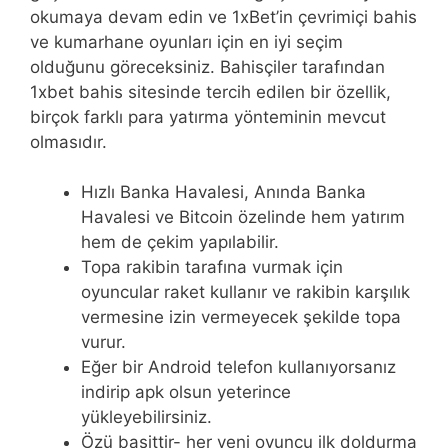
okumaya devam edin ve 1xBet’in çevrimiçi bahis
ve kumarhane oyunları için en iyi seçim
olduğunu göreceksiniz. Bahisçiler tarafından
1xbet bahis sitesinde tercih edilen bir özellik,
birçok farklı para yatırma yönteminin mevcut
olmasıdır.
Hızlı Banka Havalesi, Anında Banka
Havalesi ve Bitcoin özelinde hem yatırım
hem de çekim yapılabilir.
Topa rakibin tarafına vurmak için
oyuncular raket kullanır ve rakibin karşılık
vermesine izin vermeyecek şekilde topa
vurur.
Eğer bir Android telefon kullanıyorsanız
indirip apk olsun yeterince
yükleyebilirsiniz.
Özü basittir- her yeni oyuncu ilk doldurma