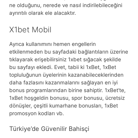
ne olduğunu, nerede ve nasıl indirilebileceğini
ayrıntılı olarak ele alacaktır.
X1bet Mobil
Ayrıca kullanımını hemen engellerin
etkilenmeden bu sayfadaki bağlantıların üzerine
tıklayarak erişebilirsiniz 1xbet sığacak şekilde
bu sayfayı ekledi. Evet, tabii ki 1xBet, 1xBet
topluluğunun üyelerinin kazanabileceklerinden
daha fazlasını kazanmalarını sağlayan en iyi
bonus programlarından birine sahiptir. 1xBet’te,
1xBet hoşgeldin bonusu, spor bonusu, ücretsiz
dönüşler, çeşitli kumarhane bonusları, 1xBet
promosyon kodları vb.
Türkiye’de Güvenilir Bahisçi