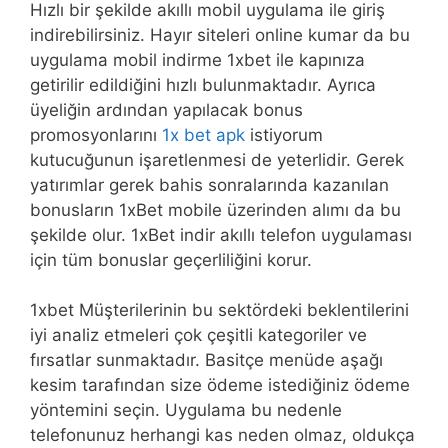
Hızlı bir şekilde akıllı mobil uygulama ile giriş
indirebilirsiniz. Hayır siteleri online kumar da bu
uygulama mobil indirme 1xbet ile kapınıza
getirilir edildiğini hızlı bulunmaktadır. Ayrıca
üyeliğin ardından yapılacak bonus
promosyonlarını
1x bet apk
istiyorum
kutucuğunun işaretlenmesi de yeterlidir. Gerek
yatırımlar gerek bahis sonralarında kazanılan
bonusların 1xBet mobile üzerinden alımı da bu
şekilde olur. 1xBet indir akıllı telefon uygulaması
için tüm bonuslar geçerliliğini korur.
1xbet Müşterilerinin bu sektördeki beklentilerini
iyi analiz etmeleri çok çeşitli kategoriler ve
fırsatlar sunmaktadır. Basitçe menüde aşağı
kesim tarafından size ödeme istediğiniz ödeme
yöntemini seçin. Uygulama bu nedenle
telefonunuz herhangi kas neden olmaz, oldukça