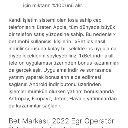
için miktarın %100’ünü alır.
Kendi işletim sistemi olan ios’a sahip cep
telefonlarını üreten Apple, tüm dünyada büyük
bir telefon satış yüzdesine sahip. Bu nedenle x
bet mobi kullanıcısı kişilerin 1xBet ios nasıl
indirilir sorusuna kolay bir şekilde ios uygulama
diyebileceklerini söyleyebiliriz. 1xBet indir akıllı
telefon uygulaması üzerinden bonus kazanımları
da gerçekleşir. Uygulama indir ve sonrasında
yatırım yaparak bonusların elde edilmesi
sağlanır. Android indir butonu üzerinden
işlemler mümkün olurken yatırım bonuslarında
Astropay, Ecopayz, Jeton, Havale yatırımlardan
da kazanımlar sağlanır.
Bet Markası, 2022 Egr Operatör