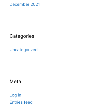
December 2021
Categories
Uncategorized
Meta
Log in
Entries feed