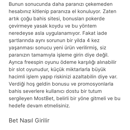
Bunun sonucunda daha paranızı çekemeden
hesabınız kitlenip paranıza el konuluyor. Zaten
artık çoğu bahis sitesi, bonusları pokerde
çevirmeye yasak koydu ve bu yöntem
neredeyse asla uygulanamıyor. Fakat iade
şartlarında aynı sorunun bir yilda 4 kez
yaşanması sonucu yeni ürün verilirmiş, siz
paranızın tamamıyla işleme girin diye değil.
Ayrıca freespin oyunu ödeme karşılığı alınabilir
bir slot oyunudur, küçük miktarlarla büyük
hacimli işlem yapıp riskinizi azaltabilin diye var.
Verdiği hoş geldin bonusu ve promosyonlarla
bahis severlere kullanıcı dostu bir tutum
sergileyen MostBet, belirli bir yöne gitmeli ve bu
hedefe devam etmelisiniz.
Bet Nasıl Girilir