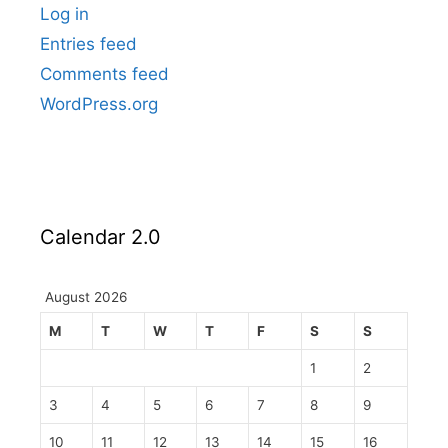
Log in
Entries feed
Comments feed
WordPress.org
Calendar 2.0
August 2026
M
T
W
T
F
S
S
1
2
3
4
5
6
7
8
9
10
11
12
13
14
15
16