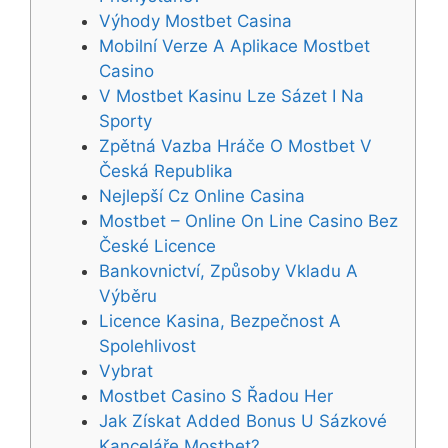
Výhody Mostbet Casina
Mobilní Verze A Aplikace Mostbet
Casino
V Mostbet Kasinu Lze Sázet I Na
Sporty
Zpětná Vazba Hráče O Mostbet V
Česká Republika
Nejlepší Cz Online Casina
Mostbet – Online On Line Casino Bez
České Licence
Bankovnictví, Způsoby Vkladu A
Výběru
Licence Kasina, Bezpečnost A
Spolehlivost
Vybrat
Mostbet Casino S Řadou Her
Jak Získat Added Bonus U Sázkové
Kanceláře Mostbet?