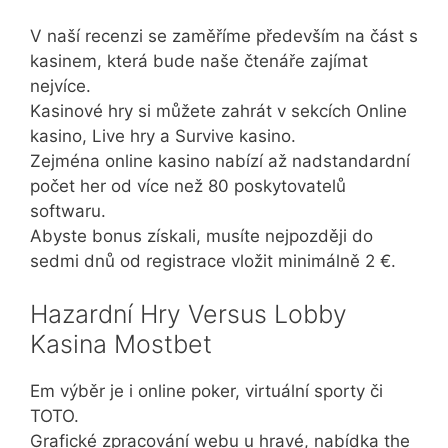
V naší recenzi se zaměříme především na část s
kasinem, která bude naše čtenáře zajímat
nejvíce.
Kasinové hry si můžete zahrát v sekcích Online
kasino, Live hry a Survive kasino.
Zejména online kasino nabízí až nadstandardní
počet her od více než 80 poskytovatelů
softwaru.
Abyste bonus získali, musíte nejpozději do
sedmi dnů od registrace vložit minimálně 2 €.
Hazardní Hry Versus Lobby
Kasina Mostbet
Em výběr je i online poker, virtuální sporty či
TOTO.
Grafické zpracování webu u hravé, nabídka the