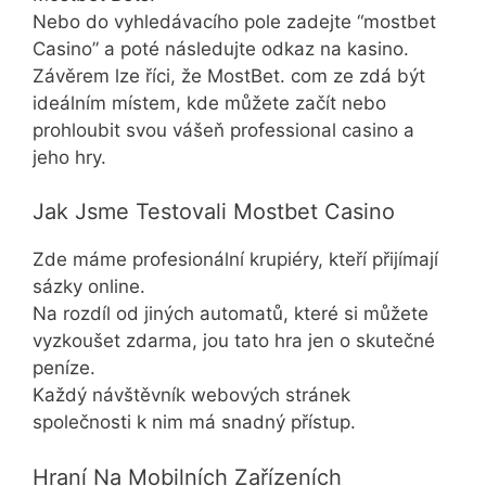
Nebo do vyhledávacího pole zadejte “mostbet
Casino” a poté následujte odkaz na kasino.
Závěrem lze říci, že MostBet. com ze zdá být
ideálním místem, kde můžete začít nebo
prohloubit svou vášeň professional casino a
jeho hry.
Jak Jsme Testovali Mostbet Casino
Zde máme profesionální krupiéry, kteří přijímají
sázky online.
Na rozdíl od jiných automatů, které si můžete
vyzkoušet zdarma, jou tato hra jen o skutečné
peníze.
Každý návštěvník webových stránek
společnosti k nim má snadný přístup.
Hraní Na Mobilních Zařízeních