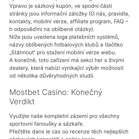
Vpravo je sázkový kupón, ve spodní části
stránky jsou informační záložky (O nás, pravidla,
kontakty, mobilní verze, affiliate program, FAQ –
h odpověďmi na oblíbené otázky).
Níže jsou uvedena loga platebních systémů,
názvy oblíbených fotbalových klubů a tlačítko
„Stáhnout“ pro stažení mobilní verze webu.
A konečně, toto zařízení má sekci her s živými
dealery, která nabízí vynikající výběr možností
od několika důvěryhodných studií.
Mostbet Casino: Konečný
Verdikt
Využijte naše kompletní zázemí pro všechny
sportovní fanoušky a sázkaře.
Přečtěte dans le cas où recenze těch nejlepších