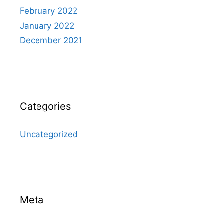
February 2022
January 2022
December 2021
Categories
Uncategorized
Meta