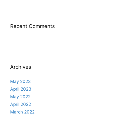
Recent Comments
Archives
May 2023
April 2023
May 2022
April 2022
March 2022