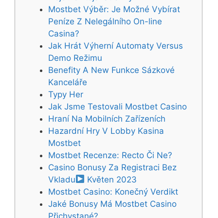
Mostbet Výběr: Je Možné Vybírat
Peníze Z Nelegálního On-line
Casina?
Jak Hrát Výherní Automaty Versus
Demo Režimu
Benefity A New Funkce Sázkové
Kanceláře
Typy Her
Jak Jsme Testovali Mostbet Casino
Hraní Na Mobilních Zařízeních
Hazardní Hry V Lobby Kasina
Mostbet
Mostbet Recenze: Recto Či Ne?
Casino Bonusy Za Registraci Bez
Vkladu
Květen 2023
Mostbet Casino: Konečný Verdikt
Jaké Bonusy Má Mostbet Casino
Přichystané?