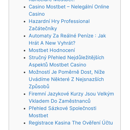
Casino Mostbet – Nelegální Online
Casino
Hazardní Hry Professional
Začátečníky
Automaty Za Reálné Peníze : Jak
Hrát A New Vyhrát?
Mostbet Hodnocení
Stručný Přehled Nejdůležitějších
Aspektů Mostbet Casino
Možností Je Poměrně Dost, Níže
Uvádíme Některé Z Nejsnazších
Způsobů
Firemní Jazykové Kurzy Jsou Velkým
Vkladem Do Zaměstnanců
Přehled Sázkové Společnosti
Mostbet
Registrace Kasina The Ověření Účtu