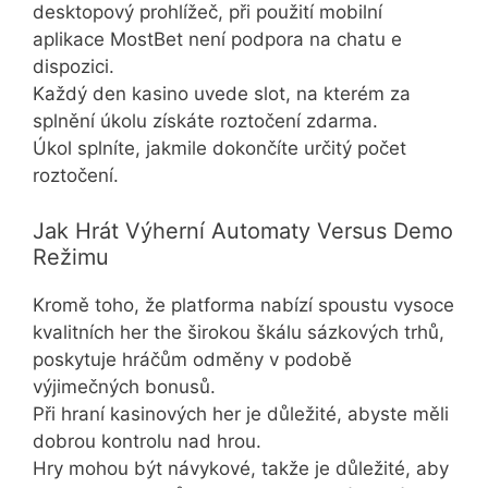
desktopový prohlížeč, při použití mobilní
aplikace MostBet není podpora na chatu e
dispozici.
Každý den kasino uvede slot, na kterém za
splnění úkolu získáte roztočení zdarma.
Úkol splníte, jakmile dokončíte určitý počet
roztočení.
Jak Hrát Výherní Automaty Versus Demo
Režimu
Kromě toho, že platforma nabízí spoustu vysoce
kvalitních her the širokou škálu sázkových trhů,
poskytuje hráčům odměny v podobě
výjimečných bonusů.
Při hraní kasinových her je důležité, abyste měli
dobrou kontrolu nad hrou.
Hry mohou být návykové, takže je důležité, aby