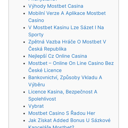
Výhody Mostbet Casina
Mobilní Verze A Aplikace Mostbet
Casino
V Mostbet Kasinu Lze Sázet I Na
Sporty
Zpětná Vazba Hráče O Mostbet V
Česká Republika
Nejlepší Cz Online Casina
Mostbet – Online On Line Casino Bez
České Licence
Bankovnictví, Způsoby Vkladu A
Výběru
Licence Kasina, Bezpečnost A
Spolehlivost
Vybrat
Mostbet Casino S Řadou Her
Jak Získat Added Bonus U Sázkové
Kanceláře Mostbet?