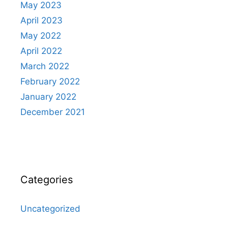
May 2023
April 2023
May 2022
April 2022
March 2022
February 2022
January 2022
December 2021
Categories
Uncategorized