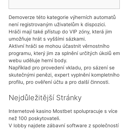
Demoverze této kategorie výherních automatů
není registrovaným uživatelům k dispozici.
Hráči mají také přístup do VIP zóny, která jim
umožňuje hrát s vyššími sázkami.
Aktivní hráči se mohou účastnit věrnostního
programu, který jim za splnění určitých úkolů em
webu uděluje herní body.
Například pro provedení vkladu, pro sázení se
skutečnými penězi, expert vyplnění kompletního
profilu, pro ověření účtu a pro další činnosti.
Nejdůležitější Stránky
Internetové kasino Mostbet spolupracuje s více
než 100 poskytovateli.
V lobby najdete zábavní software z společností