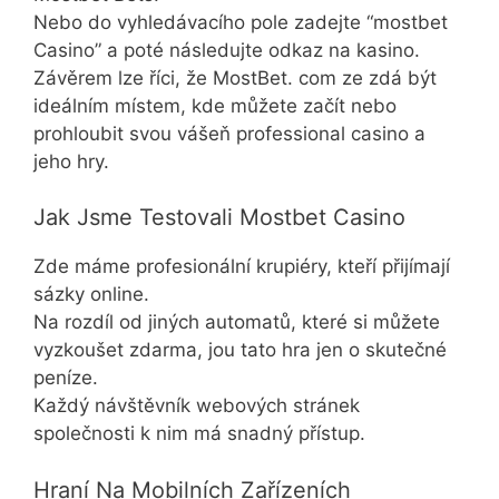
Nebo do vyhledávacího pole zadejte “mostbet
Casino” a poté následujte odkaz na kasino.
Závěrem lze říci, že MostBet. com ze zdá být
ideálním místem, kde můžete začít nebo
prohloubit svou vášeň professional casino a
jeho hry.
Jak Jsme Testovali Mostbet Casino
Zde máme profesionální krupiéry, kteří přijímají
sázky online.
Na rozdíl od jiných automatů, které si můžete
vyzkoušet zdarma, jou tato hra jen o skutečné
peníze.
Každý návštěvník webových stránek
společnosti k nim má snadný přístup.
Hraní Na Mobilních Zařízeních