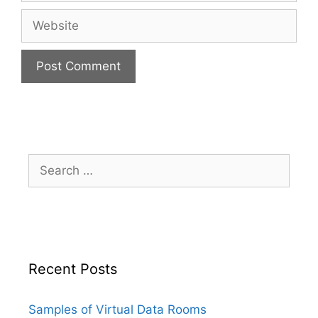
Recent Posts
Samples of Virtual Data Rooms