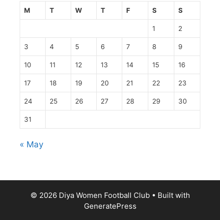
M
T
W
T
F
S
S
1
2
3
4
5
6
7
8
9
10
11
12
13
14
15
16
17
18
19
20
21
22
23
24
25
26
27
28
29
30
31
« May
© 2026 Diya Women Football Club
• Built with
GeneratePress