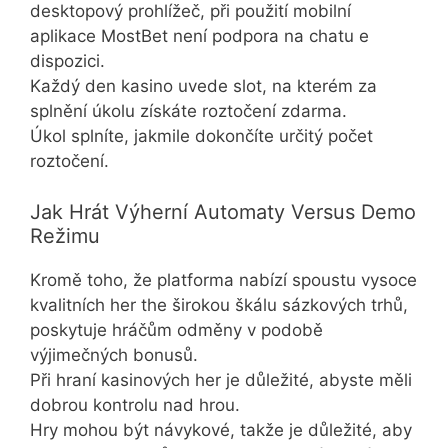
desktopový prohlížeč, při použití mobilní
aplikace MostBet není podpora na chatu e
dispozici.
Každý den kasino uvede slot, na kterém za
splnění úkolu získáte roztočení zdarma.
Úkol splníte, jakmile dokončíte určitý počet
roztočení.
Jak Hrát Výherní Automaty Versus Demo
Režimu
Kromě toho, že platforma nabízí spoustu vysoce
kvalitních her the širokou škálu sázkových trhů,
poskytuje hráčům odměny v podobě
výjimečných bonusů.
Při hraní kasinových her je důležité, abyste měli
dobrou kontrolu nad hrou.
Hry mohou být návykové, takže je důležité, aby